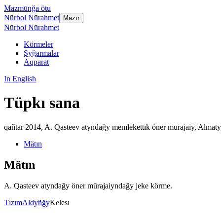
Mazmūnğa ötu
Nūrbol Nūrahmet
Mäzır
Nūrbol Nūrahmet
Körmeler
Şyğarmalar
Aqparat
In English
Tüpkı sana
qañtar 2014
,
A. Qasteev atyndağy memlekettık öner mūrajaiy, Almaty
Mätın
Mätın
A. Qasteev atyndağy öner mūrajaiyndağy jeke körme.
Tızım
Aldyñğy
Kelesı