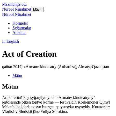
Mazmūnğa ötu
Nūrbol Nūrahmet
Mäzır
Nūrbol Nūrahmet
Körmeler
Şyğarmalar
Aqparat
In English
Act of Creation
qañtar 2017
,
«Arman» kinoteatry (Artbatfest), Almaty, Qazaqstan
Mätın
Mätın
Artbatfesttıñ 7-şı şyğarylymynda «Arman» kinoteatrynyñ
jertölesınde ötken toptyq körme — festivaldıñ Körkemöner Qimyl
Mektebi bağdarlamasyn bıtırgen qatysuşylar ūsynyldy. Kuratorlar:
Vladislav Sludskii jäne Yuliya Sorokina.