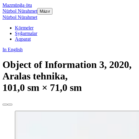
Mazmūnğa ötu
Nūrbol Nūrahmet
Mäzır
Nūrbol Nūrahmet
Körmeler
Şyğarmalar
Aqparat
In English
Object of Information 3, 2020,
Aralas tehnika,
101,0 sm × 71,0 sm