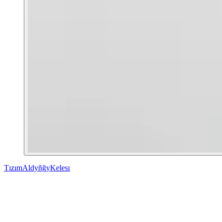
Tızım
Aldyñğy
Kelesı