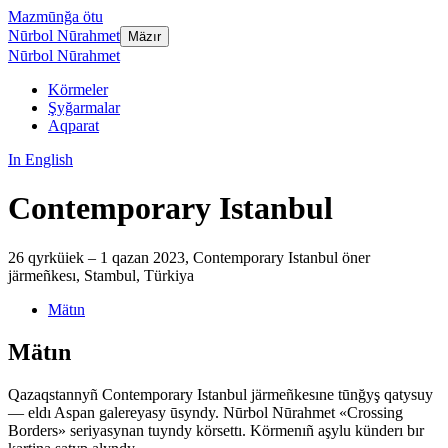
Mazmūnğa ötu
Nūrbol Nūrahmet
Mäzır
Nūrbol Nūrahmet
Körmeler
Şyğarmalar
Aqparat
In English
Contemporary Istanbul
26 qyrküiek – 1 qazan 2023
,
Contemporary Istanbul öner
järmeñkesı, Stambul, Türkiya
Mätın
Mätın
Qazaqstannyñ Contemporary Istanbul järmeñkesıne tūnğyş qatysuy
— eldı Aspan galereyasy ūsyndy. Nūrbol Nūrahmet «Crossing
Borders» seriyasynan tuyndy körsettı. Körmenıñ aşylu künderı bır