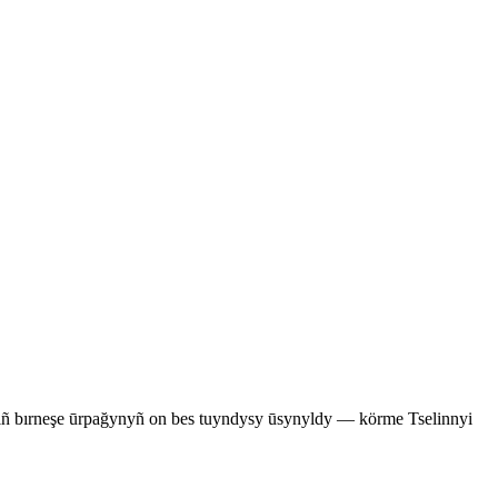
nıñ bırneşe ūrpağynyñ on bes tuyndysy ūsynyldy — körme Tselinnyi