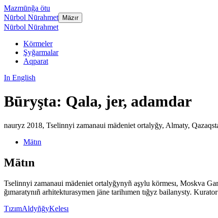
Mazmūnğa ötu
Nūrbol Nūrahmet
Mäzır
Nūrbol Nūrahmet
Körmeler
Şyğarmalar
Aqparat
In English
Būryşta: Qala, jer, adamdar
nauryz 2018
,
Tselinnyi zamanaui mädeniet ortalyğy, Almaty, Qazaqst
Mätın
Mätın
Tselinnyi zamanaui mädeniet ortalyğynyñ aşylu körmesı, Moskva Gara
ğımaratynıñ arhitekturasymen jäne tarihımen tığyz bailanysty. Kurator
Tızım
Aldyñğy
Kelesı