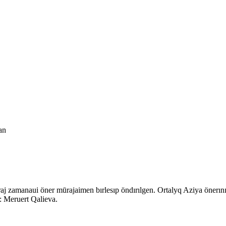
an
j zamanaui öner mūrajaimen bırlesıp öndırılgen. Ortalyq Aziya önerı
: Meruert Qalieva.