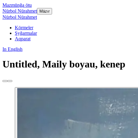
Mazmūnğa ötu
Nūrbol Nūrahmet
Mäzır
Nūrbol Nūrahmet
Körmeler
Şyğarmalar
Aqparat
In English
Untitled, Maily boyau, kenep