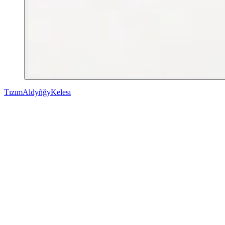
Tızım
Aldyñğy
Kelesı