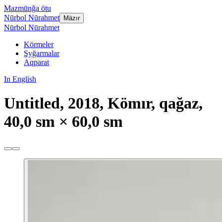
Mazmūnğa ötu
Nūrbol Nūrahmet
Mäzır
Nūrbol Nūrahmet
Körmeler
Şyğarmalar
Aqparat
In English
Untitled, 2018, Kömır, qağaz,
40,0 sm × 60,0 sm