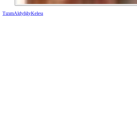
Tızım
Aldyñğy
Kelesı