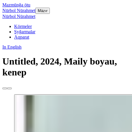
Mazmūnğa ötu
Nūrbol Nūrahmet
Mäzır
Nūrbol Nūrahmet
Körmeler
Şyğarmalar
Aqparat
In English
Untitled, 2024, Maily boyau,
kenep