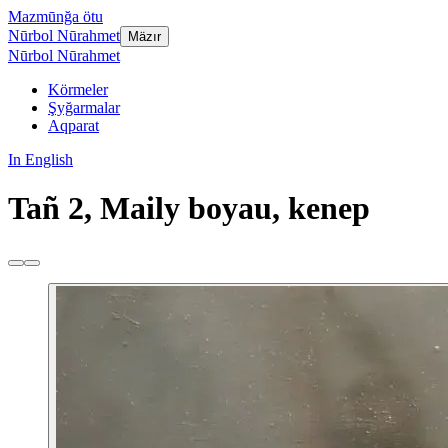
Mazmūnğa ötu
Nūrbol Nūrahmet
Mäzır
Nūrbol Nūrahmet
Körmeler
Şyğarmalar
Aqparat
In English
Tañ 2, Maily boyau, kenep