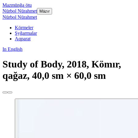
Mazmūnğa ötu
Nūrbol Nūrahmet
Mäzır
Nūrbol Nūrahmet
Körmeler
Şyğarmalar
Aqparat
In English
Study of Body, 2018, Kömır,
qağaz, 40,0 sm × 60,0 sm