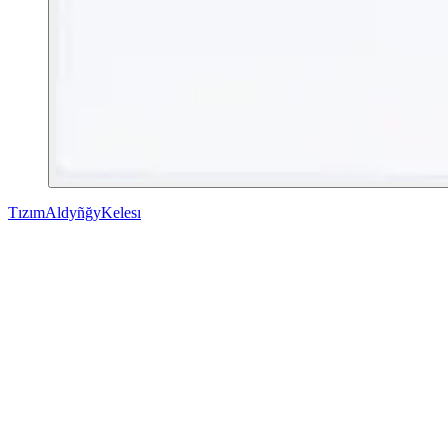
Tızım
Aldyñğy
Kelesı