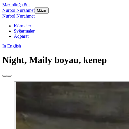
Mazmūnğa ötu
Nūrbol Nūrahmet
Mäzır
Nūrbol Nūrahmet
Körmeler
Şyğarmalar
Aqparat
In English
Night, Maily boyau, kenep