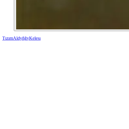
Tızım
Aldyñğy
Kelesı