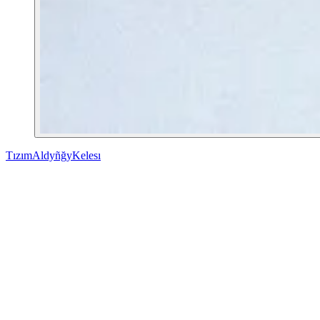
Tızım
Aldyñğy
Kelesı