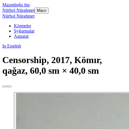
Mazmūnğa ötu
Nūrbol Nūrahmet
Mäzır
Nūrbol Nūrahmet
Körmeler
Şyğarmalar
Aqparat
In English
Censorship, 2017, Kömır,
qağaz, 60,0 sm × 40,0 sm