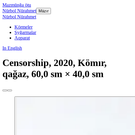
Mazmūnğa ötu
Nūrbol Nūrahmet
Mäzır
Nūrbol Nūrahmet
Körmeler
Şyğarmalar
Aqparat
In English
Censorship, 2020, Kömır,
qağaz, 60,0 sm × 40,0 sm