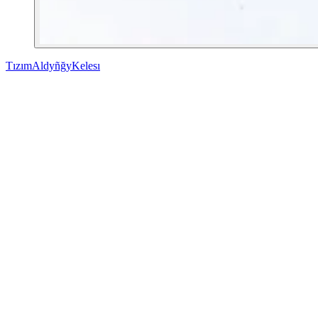
Tızım
Aldyñğy
Kelesı