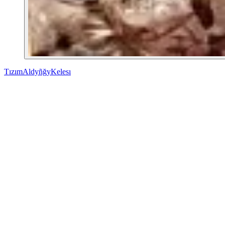
Tızım
Aldyñğy
Kelesı