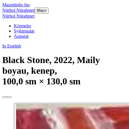
Mazmūnğa ötu
Nūrbol Nūrahmet
Mäzır
Nūrbol Nūrahmet
Körmeler
Şyğarmalar
Aqparat
In English
Black Stone, 2022, Maily
boyau, kenep,
100,0 sm × 130,0 sm